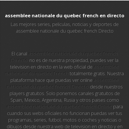
A3 Series
assemblee nationale du quebec french en directo
Intereconomia TV
Las mejores series, peliculas, noticias y deportes de
assemblee nationale du quebec french Directo
La Otra
TeleMadrid
El canal
assemblee nationale du quebec french
Directo
no es de nuestra propiedad, puedes ver la
Anime TV
television en directo en la web oficial de
assemblee
nationale du quebec french
totalmente gratis. Nuestra
Pakapaka
plataforma hace que puedas ver online
assemblee
nationale du quebec french Directo
desde nuestros
Azteca Trece
players gratuitos. Solo ponemos canales gratuitos de
Spain, Mexico, Argentina, Rusia y otros paises como
Azteca Cinema
assemblee nationale du quebec french Online
para
cuando sus webs oficiales no funcionan puedas ver tus
Abu Dhabi TV
programas, series, futbol, motos o coches y noticias o
dibujos desde nuestra web de television en directo y en
National Geographic