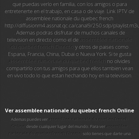
que puedas verlo en familia, con los amigos o para
1 HD
entretenerte en el trabajo, en casa o de viaje. Link IPTV de
assemblee nationale du quebec french
101 tv malaga
http://diffusionm4.assnat.qc.ca/canal9/250.sdp/playlist.m3
. Ademas podras disfrutar de muchos canales de
112 ukraine
television en directo como el de
assemblee nationale
du quebec french Directo
y otros de paises como
13 max digital
Espana, Francia, China, Dubai o Nueva York. Si te gusta
assemblee nationale du quebec french
no olvides
13 tv
compartirlo con tus amigos para que ellos tambien vean
en vivo todo lo que estan hechando hoy en la television.
24 corren
24 krim
24 riga tv
Ver assemblee nationale du quebec french Online
Ademas puedes ver
assemblee nationale du quebec french
24-7 los simpson
Online
desde cualquier lugar del mundo. Para ver
assemblee
nationale du quebec french Directo
solo tienes que darte una
24-7 los simpson hd