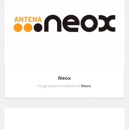
Neox
Programacion infantil en
Neox
.