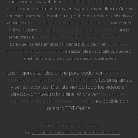
vuelta por nuestra web de ver
assemblee nationale du quebec
french
y podras disfrutar de tus series y peliculas en directo. Gracias
24-7 tv chespirito
a nuestro player de video ahora es posible ver todos los episodios y
capitulos de
assemblee nationale du quebec french
totalmente
25 televisio
online. Nuestro
assemblee nationale du quebec french
utiliza
servidores de
assemblee nationale du quebec french Directo
26 region
para que los veas sin virus y sin tanta publicidad. Ver
assemblee
nationale du quebec french
en assemblee nationale du quebec
2gb sydney
french Online ahora es posible desde nuestra web.
2sm sydney
Los mejores canales online para poder ver
assemblee
nationale du quebec french Directo
y tus programas
2ue sydney
y series favoritos. Disfruta viendo todo los videos en
directo con nuestro tv online. Ahora ver
assemblee
3abn kidz
nationale du quebec french Online
es posible con
nuestro TDT Online.
3abn latino
Todos los derechos reservados.
3aw melbourne
Design:
assemblee nationale du quebec french Directo