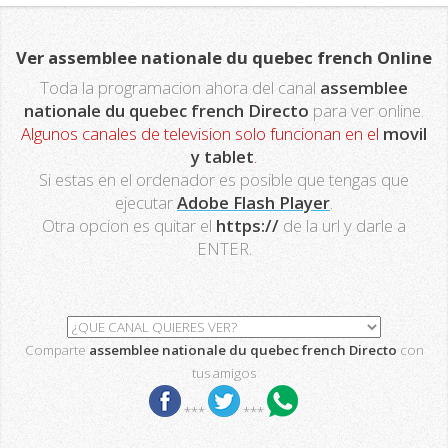
Ver assemblee nationale du quebec french Online
Toda la programacion ahora del canal
assemblee
nationale du quebec french Directo
para ver online.
Algunos canales de television solo funcionan en el
movil
y tablet
.
Si estas en el ordenador es posible que tengas que
ejecutar
Adobe Flash Player
.
Otra opcion es quitar el
https://
de la url y darle a
ENTER.
Comparte
assemblee nationale du quebec french Directo
con
tus amigos
***
***