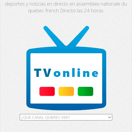
Fashion TV
deportes y noticias en directo en assemblee nationale du
quebec french Directo las 24 horas.
Miami TV
Extremadura
13 TV
Africa TV
GH TV
RTV
ALL Sports
Al Jazeera
Ocho TV