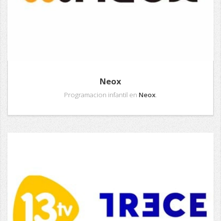
Neox
Programacion infantil en
Neox
.