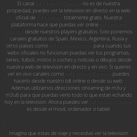
El canal
hd fashion Directo
no es de nuestra
La Otra
propiedad, puedes ver la television en directo en la web
oficial de
hd fashion
totalmente gratis. Nuestra
TeleMadrid
plataforma hace que puedas ver online
hd fashion
Directo
desde nuestros players gratuitos. Solo ponemos
Anime TV
canales gratuitos de Spain, Mexico, Argentina, Rusia y
otros paises como
hd fashion Online
para cuando sus
Pakapaka
webs oficiales no funcionan puedas ver tus programas,
series, futbol, motos o coches y noticias o dibujos desde
Azteca Trece
nuestra web de television en directo y en vivo. Si quieres
ver en vivo canales como
hd fashion Directo
puedes
Azteca Cinema
hacerlo desde nuestro tdt online o desde su web.
Ademas utilizamos direcciones streaming de m3u y
Abu Dhabi TV
m3u8 para que puedas verlo todo lo que estan echando
hoy en la television. Ahora puedes ver
hd fashion Online
National Geographic
es desde el movil, ordenador o tablet.
Animal Planet
Imagina que estas de viaje y necesitas ver la television
NFL Flow