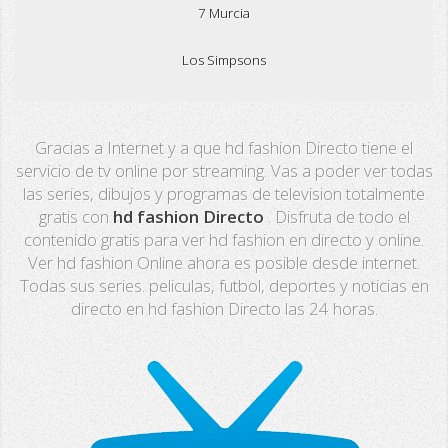
7 Murcia
Los Simpsons
Real Madrid TV
Gracias a Internet y a que hd fashion Directo tiene el
PX Sports
servicio de tv online por streaming. Vas a poder ver todas
las series, dibujos y programas de television totalmente
Mega
gratis con
hd fashion Directo
. Disfruta de todo el
contenido gratis para ver hd fashion en directo y online.
Neox
Ver hd fashion Online ahora es posible desde internet.
Todas sus series. peliculas, futbol, deportes y noticias en
Nova
directo en hd fashion Directo las 24 horas.
Fashion TV
Miami TV
Extremadura