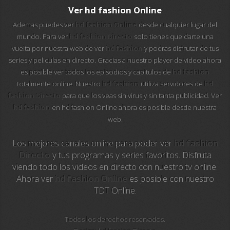
112 ukraine
Ver hd fashion Online
Ademas puedes ver
hd fashion Online
desde cualquier lugar del
13 max digital
mundo. Para ver
hd fashion Directo
solo tienes que darte una
vuelta por nuestra web de ver
hd fashion
y podras disfrutar de tus
13 tv
series y peliculas en directo. Gracias a nuestro player de video ahora
es posible ver todos los episodios y capitulos de
hd fashion
24 corren
totalmente online. Nuestro
hd fashion
utiliza servidores de
hd
fashion Directo
para que los veas sin virus y sin tanta publicidad. Ver
24 krim
hd fashion
en hd fashion Online ahora es posible desde nuestra
web.
24 riga tv
Los mejores canales online para poder ver
hd fashion
24-7 los simpson
Directo
y tus programas y series favoritos. Disfruta
viendo todo los videos en directo con nuestro tv online.
24-7 los simpson hd
Ahora ver
hd fashion Online
es posible con nuestro
TDT Online.
24-7 tv chespirito
Todos los derechos reservados.
25 televisio