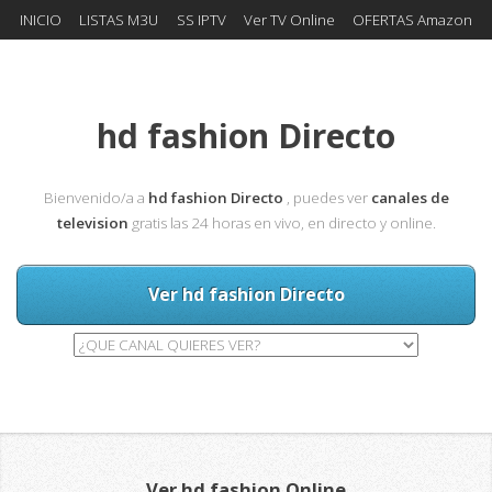
INICIO
LISTAS M3U
SS IPTV
Ver TV Online
OFERTAS Amazon
hd fashion Directo
Bienvenido/a a
hd fashion Directo
, puedes ver
canales de
television
gratis las 24 horas en vivo, en directo y online.
Ver hd fashion Directo
Ver hd fashion Online