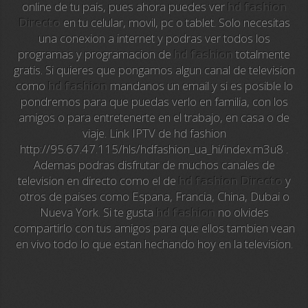
online de tu pais, pues ahora puedes ver
hd fashion
Directo
en tu celular, movil, pc o tablet. Solo necesitas
Sky News
una conexion a internet y podras ver todos los
programas y programacion de
hd fashion
totalmente
EuroSport
gratis. Si quieres que pongamos algun canal de television
como
hd fashion
mandanos un email y si es posible lo
EuroSport 2
pondremos para que puedas verlo en familia, con los
amigos o para entretenerte en el trabajo, en casa o de
Viasat Sport
viaje. Link IPTV de hd fashion
http://95.67.47.115/hls/hdfashion_ua_hi/index.m3u8 .
M20 Music
Ademas podras disfrutar de muchos canales de
television en directo como el de
hd fashion Directo
y
BBC World News
otros de paises como Espana, Francia, China, Dubai o
Nueva York. Si te gusta
hd fashion
no olvides
Telecinco
compartirlo con tus amigos para que ellos tambien vean
en vivo todo lo que estan hechando hoy en la television.
1 HD
101 tv malaga