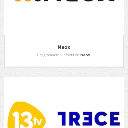
Neox
Programacion infantil en
Neox
.