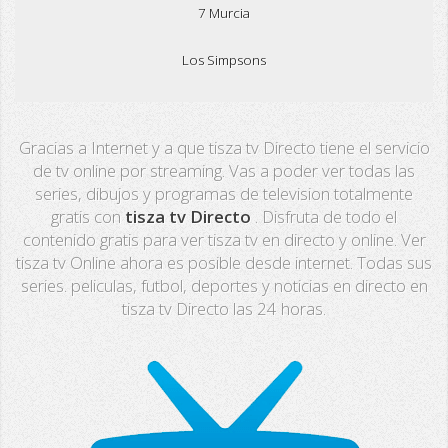
7 Murcia
Los Simpsons
Real Madrid TV
Gracias a Internet y a que tisza tv Directo tiene el servicio
PX Sports
de tv online por streaming. Vas a poder ver todas las
series, dibujos y programas de television totalmente
Mega
gratis con
tisza tv Directo
. Disfruta de todo el
contenido gratis para ver tisza tv en directo y online. Ver
Neox
tisza tv Online ahora es posible desde internet. Todas sus
series. peliculas, futbol, deportes y noticias en directo en
Nova
tisza tv Directo las 24 horas.
Fashion TV
Miami TV
Extremadura