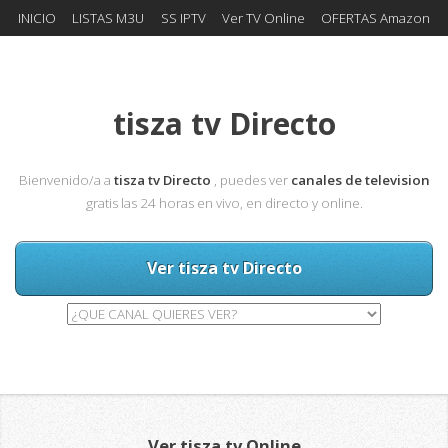
INICIO
LISTAS M3U
SS IPTV
Ver TV Online
OFERTAS Amazon
tisza tv Directo
Bienvenido/a a
tisza tv Directo
, puedes ver
canales de television
gratis las 24 horas en vivo, en directo y online.
Ver tisza tv Directo
Ver tisza tv Online