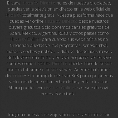
El canal
tisza tv Directo
no es de nuestra propiedad,
La Otra
puedes ver la television en directo en la web oficial de
tisza tv
totalmente gratis. Nuestra plataforma hace que
TeleMadrid
puedas ver online
tisza tv Directo
desde nuestros
players gratuitos. Solo ponemos canales gratuitos de
Anime TV
Spain, Mexico, Argentina, Rusia y otros paises como
tisza tv Online
para cuando sus webs oficiales no
Pakapaka
funcionan puedas ver tus programas, series, futbol,
motos o coches y noticias o dibujos desde nuestra web
Azteca Trece
de television en directo y en vivo. Si quieres ver en vivo
canales como
tisza tv Directo
puedes hacerlo desde
Azteca Cinema
nuestro tdt online o desde su web. Ademas utilizamos
direcciones streaming de m3u y m3u8 para que puedas
Abu Dhabi TV
verlo todo lo que estan echando hoy en la television.
Ahora puedes ver
tisza tv Online
es desde el movil,
National Geographic
ordenador o tablet.
Animal Planet
Imagina que estas de viaje y necesitas ver la television
NFL Flow