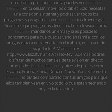
online de tu pais, pues ahora puedes ver
tisza tv
Directo
en tu celular, movil, pc o tablet. Solo necesitas
Sky News
una conexion a internet y podras ver todos los
programas y programacion de
tisza tv
totalmente gratis.
EuroSport
Si quieres que pongamos algun canal de television como
tisza tv
mandanos un email y si es posible lo
EuroSport 2
pondremos para que puedas verlo en familia, con los
amigos o para entretenerte en el trabajo, en casa o de
Viasat Sport
viaje. Link IPTV de tisza tv
http://www.tiszatv.hu:443/tiszatv.f4v . Ademas podras
M20 Music
disfrutar de muchos canales de television en directo
como el de
tisza tv Directo
y otros de paises como
BBC World News
Espana, Francia, China, Dubai o Nueva York. Si te gusta
tisza tv
no olvides compartirlo con tus amigos para que
Telecinco
ellos tambien vean en vivo todo lo que estan hechando
hoy en la television.
1 HD
101 tv malaga