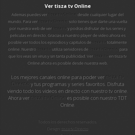
112 ukraine
Ver tisza tv Online
Ademas puedes ver
tisza tv Online
desde cualquier lugar del
13 max digital
mundo. Para ver
tisza tv Directo
solo tienes que darte una vuelta
por nuestra web de ver
tisza tv
y podras disfrutar de tus series y
13 tv
peliculas en directo. Gracias a nuestro player de video ahora es
posible ver todos los episodios y capitulos de
tisza tv
totalmente
24 corren
online. Nuestro
tisza tv
utiliza servidores de
tisza tv Directo
para
que los veas sin virus y sin tanta publicidad. Ver
tisza tv
en tisza tv
24 krim
Online ahora es posible desde nuestra web.
24 riga tv
Los mejores canales online para poder ver
tisza tv
Directo
y tus programas y series favoritos. Disfruta
24-7 los simpson
viendo todo los videos en directo con nuestro tv online.
Ahora ver
tisza tv Online
es posible con nuestro TDT
24-7 los simpson hd
Online.
24-7 tv chespirito
Todos los derechos reservados.
Design:
tisza tv Directo
25 televisio