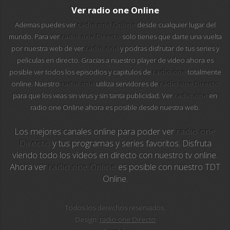
112 ukraine
Ver radio one Online
Ademas puedes ver
radio one Online
desde cualquier lugar del
13 max digital
mundo. Para ver
radio one Directo
solo tienes que darte una vuelta
por nuestra web de ver
radio one
y podras disfrutar de tus series y
13 tv
peliculas en directo. Gracias a nuestro player de video ahora es
posible ver todos los episodios y capitulos de
radio one
totalmente
24 corren
online. Nuestro
radio one
utiliza servidores de
radio one Directo
para que los veas sin virus y sin tanta publicidad. Ver
radio one
en
24 krim
radio one Online ahora es posible desde nuestra web.
24 riga tv
Los mejores canales online para poder ver
radio one
Directo
y tus programas y series favoritos. Disfruta
24-7 los simpson
viendo todo los videos en directo con nuestro tv online.
Ahora ver
radio one Online
es posible con nuestro TDT
24-7 los simpson hd
Online.
24-7 tv chespirito
Todos los derechos reservados.
Design:
radio one Directo
25 televisio