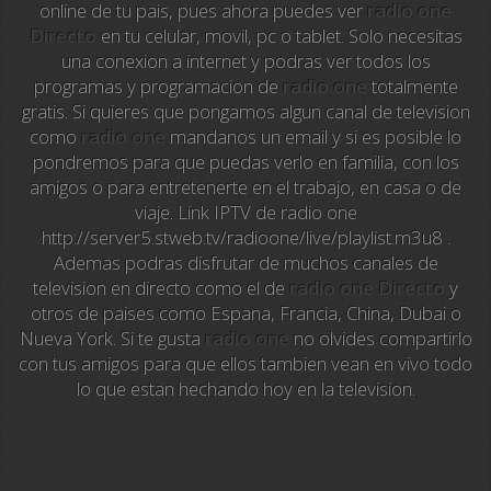
online de tu pais, pues ahora puedes ver
radio one
Directo
en tu celular, movil, pc o tablet. Solo necesitas
Sky News
una conexion a internet y podras ver todos los
programas y programacion de
radio one
totalmente
EuroSport
gratis. Si quieres que pongamos algun canal de television
como
radio one
mandanos un email y si es posible lo
EuroSport 2
pondremos para que puedas verlo en familia, con los
amigos o para entretenerte en el trabajo, en casa o de
Viasat Sport
viaje. Link IPTV de radio one
http://server5.stweb.tv/radioone/live/playlist.m3u8 .
M20 Music
Ademas podras disfrutar de muchos canales de
television en directo como el de
radio one Directo
y
BBC World News
otros de paises como Espana, Francia, China, Dubai o
Nueva York. Si te gusta
radio one
no olvides compartirlo
Telecinco
con tus amigos para que ellos tambien vean en vivo todo
lo que estan hechando hoy en la television.
1 HD
101 tv malaga