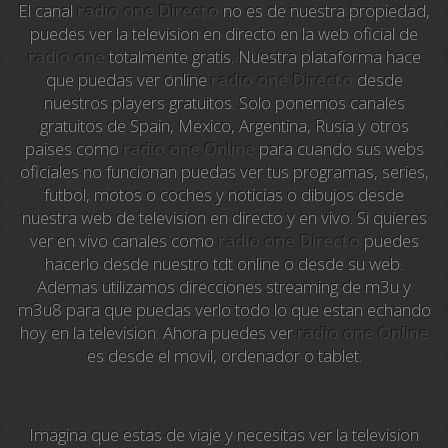
El canal
radio one Directo
no es de nuestra propiedad,
La Otra
puedes ver la television en directo en la web oficial de
radio one
totalmente gratis. Nuestra plataforma hace
TeleMadrid
que puedas ver online
radio one Directo
desde
nuestros players gratuitos. Solo ponemos canales
Anime TV
gratuitos de Spain, Mexico, Argentina, Rusia y otros
paises como
radio one Online
para cuando sus webs
Pakapaka
oficiales no funcionan puedas ver tus programas, series,
futbol, motos o coches y noticias o dibujos desde
Azteca Trece
nuestra web de television en directo y en vivo. Si quieres
ver en vivo canales como
radio one Directo
puedes
Azteca Cinema
hacerlo desde nuestro tdt online o desde su web.
Ademas utilizamos direcciones streaming de m3u y
Abu Dhabi TV
m3u8 para que puedas verlo todo lo que estan echando
hoy en la television. Ahora puedes ver
radio one Online
National Geographic
es desde el movil, ordenador o tablet.
Animal Planet
Imagina que estas de viaje y necesitas ver la television
NFL Flow