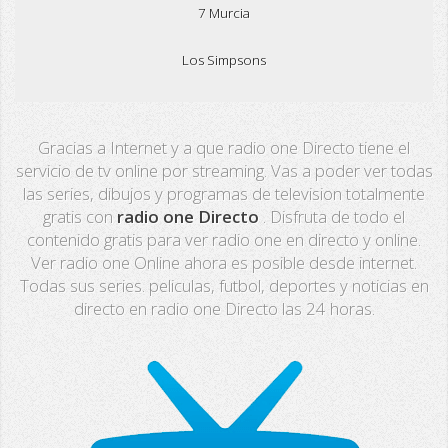
7 Murcia
Los Simpsons
Real Madrid TV
Gracias a Internet y a que radio one Directo tiene el
PX Sports
servicio de tv online por streaming. Vas a poder ver todas
las series, dibujos y programas de television totalmente
Mega
gratis con
radio one Directo
. Disfruta de todo el
contenido gratis para ver radio one en directo y online.
Neox
Ver radio one Online ahora es posible desde internet.
Todas sus series. peliculas, futbol, deportes y noticias en
Nova
directo en radio one Directo las 24 horas.
Fashion TV
Miami TV
Extremadura