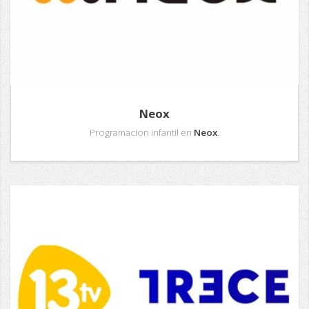
Neox
Programacion infantil en
Neox
.