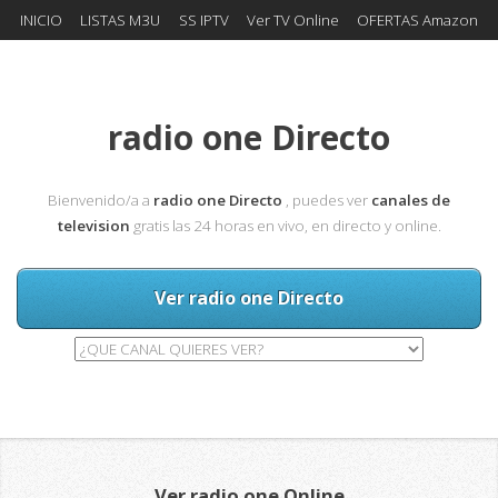
INICIO
LISTAS M3U
SS IPTV
Ver TV Online
OFERTAS Amazon
radio one Directo
Bienvenido/a a
radio one Directo
, puedes ver
canales de
television
gratis las 24 horas en vivo, en directo y online.
Ver radio one Directo
Ver radio one Online