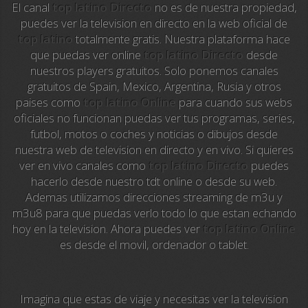
El canal
top latino Directo
no es de nuestra propiedad,
La Otra
puedes ver la television en directo en la web oficial de
top latino
totalmente gratis. Nuestra plataforma hace
TeleMadrid
que puedas ver online
top latino Directo
desde
nuestros players gratuitos. Solo ponemos canales
Anime TV
gratuitos de Spain, Mexico, Argentina, Rusia y otros
paises como
top latino Online
para cuando sus webs
Pakapaka
oficiales no funcionan puedas ver tus programas, series,
futbol, motos o coches y noticias o dibujos desde
Azteca Trece
nuestra web de television en directo y en vivo. Si quieres
ver en vivo canales como
top latino Directo
puedes
Azteca Cinema
hacerlo desde nuestro tdt online o desde su web.
Ademas utilizamos direcciones streaming de m3u y
Abu Dhabi TV
m3u8 para que puedas verlo todo lo que estan echando
hoy en la television. Ahora puedes ver
top latino Online
National Geographic
es desde el movil, ordenador o tablet.
Animal Planet
Imagina que estas de viaje y necesitas ver la television
NFL Flow