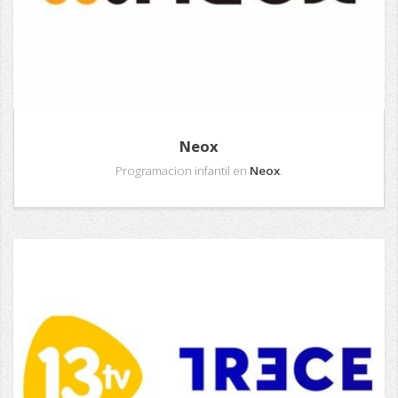
Neox
Programacion infantil en
Neox
.