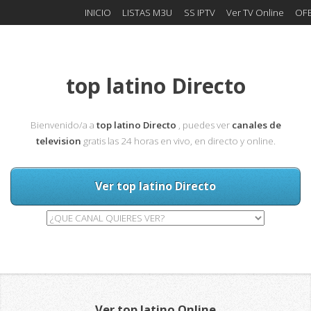
INICIO
LISTAS M3U
SS IPTV
Ver TV Online
OF
top latino Directo
Bienvenido/a a
top latino Directo
, puedes ver
canales de
television
gratis las 24 horas en vivo, en directo y online.
Ver top latino Directo
Ver top latino Online