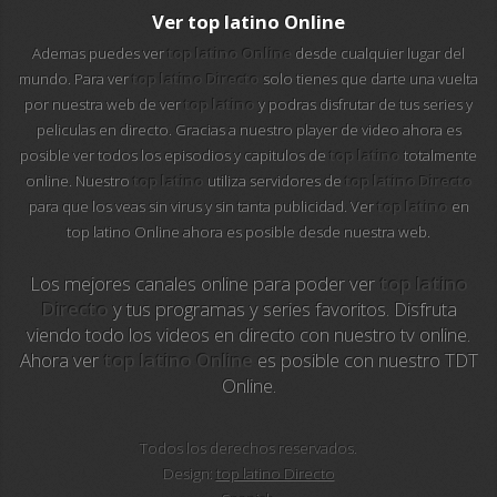
112 ukraine
Ver top latino Online
Ademas puedes ver
top latino Online
desde cualquier lugar del
13 max digital
mundo. Para ver
top latino Directo
solo tienes que darte una vuelta
por nuestra web de ver
top latino
y podras disfrutar de tus series y
13 tv
peliculas en directo. Gracias a nuestro player de video ahora es
posible ver todos los episodios y capitulos de
top latino
totalmente
24 corren
online. Nuestro
top latino
utiliza servidores de
top latino Directo
para que los veas sin virus y sin tanta publicidad. Ver
top latino
en
24 krim
top latino Online ahora es posible desde nuestra web.
24 riga tv
Los mejores canales online para poder ver
top latino
Directo
y tus programas y series favoritos. Disfruta
24-7 los simpson
viendo todo los videos en directo con nuestro tv online.
Ahora ver
top latino Online
es posible con nuestro TDT
24-7 los simpson hd
Online.
24-7 tv chespirito
Todos los derechos reservados.
Design:
top latino Directo
25 televisio