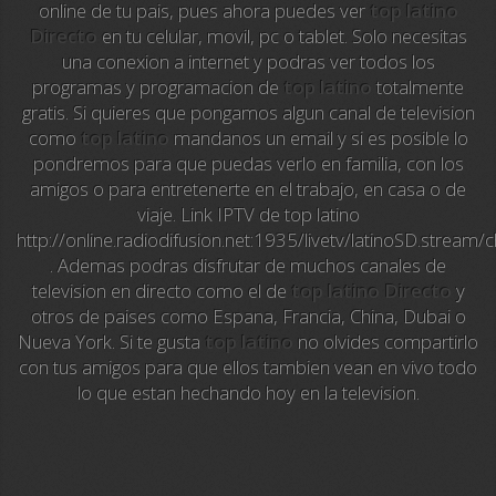
online de tu pais, pues ahora puedes ver
top latino
Directo
en tu celular, movil, pc o tablet. Solo necesitas
Sky News
una conexion a internet y podras ver todos los
programas y programacion de
top latino
totalmente
EuroSport
gratis. Si quieres que pongamos algun canal de television
como
top latino
mandanos un email y si es posible lo
EuroSport 2
pondremos para que puedas verlo en familia, con los
amigos o para entretenerte en el trabajo, en casa o de
Viasat Sport
viaje. Link IPTV de top latino
http://online.radiodifusion.net:1935/livetv/latinoSD.stre
M20 Music
. Ademas podras disfrutar de muchos canales de
television en directo como el de
top latino Directo
y
BBC World News
otros de paises como Espana, Francia, China, Dubai o
Nueva York. Si te gusta
top latino
no olvides compartirlo
Telecinco
con tus amigos para que ellos tambien vean en vivo todo
lo que estan hechando hoy en la television.
1 HD
101 tv malaga