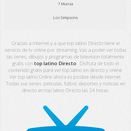
7 Murcia
Los Simpsons
Real Madrid TV
Gracias a Internet y a que top latino Directo tiene el
PX Sports
servicio de tv online por streaming. Vas a poder ver todas
las series, dibujos y programas de television totalmente
Mega
gratis con
top latino Directo
. Disfruta de todo el
contenido gratis para ver top latino en directo y online.
Neox
Ver top latino Online ahora es posible desde internet.
Todas sus series. peliculas, futbol, deportes y noticias en
Nova
directo en top latino Directo las 24 horas.
Fashion TV
Miami TV
Extremadura