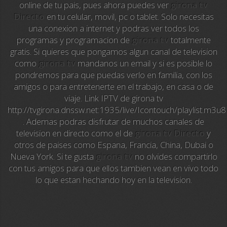
online de tu pais, pues ahora puedes ver
girona tv
Directo
en tu celular, movil, pc o tablet. Solo necesitas
Sky News
una conexion a internet y podras ver todos los
programas y programacion de
girona tv
totalmente
EuroSport
gratis. Si quieres que pongamos algun canal de television
como
girona tv
mandanos un email y si es posible lo
EuroSport 2
pondremos para que puedas verlo en familia, con los
amigos o para entretenerte en el trabajo, en casa o de
Viasat Sport
viaje. Link IPTV de girona tv
http://tvgirona.dnssw.net:1935/live/Icontouch/playlist.m3u8
M20 Music
. Ademas podras disfrutar de muchos canales de
television en directo como el de
girona tv Directo
y
BBC World News
otros de paises como Espana, Francia, China, Dubai o
Nueva York. Si te gusta
girona tv
no olvides compartirlo
Telecinco
con tus amigos para que ellos tambien vean en vivo todo
lo que estan hechando hoy en la television.
1 HD
101 tv malaga