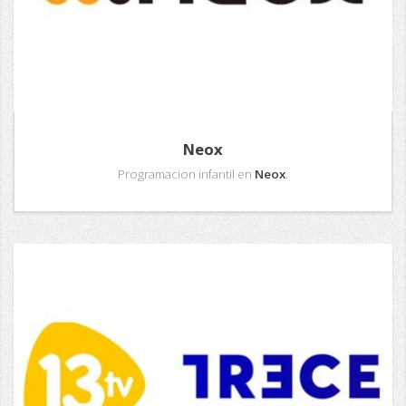
Neox
Programacion infantil en
Neox
.