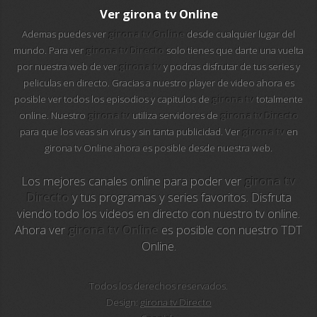
112 ukraine
Ver girona tv Online
Ademas puedes ver
girona tv Online
desde cualquier lugar del
13 max digital
mundo. Para ver
girona tv Directo
solo tienes que darte una vuelta
por nuestra web de ver
girona tv
y podras disfrutar de tus series y
13 tv
peliculas en directo. Gracias a nuestro player de video ahora es
posible ver todos los episodios y capitulos de
girona tv
totalmente
24 corren
online. Nuestro
girona tv
utiliza servidores de
girona tv Directo
para que los veas sin virus y sin tanta publicidad. Ver
girona tv
en
24 krim
girona tv Online ahora es posible desde nuestra web.
24 riga tv
Los mejores canales online para poder ver
girona tv
Directo
y tus programas y series favoritos. Disfruta
24-7 los simpson
viendo todo los videos en directo con nuestro tv online.
Ahora ver
girona tv Online
es posible con nuestro TDT
24-7 los simpson hd
Online.
24-7 tv chespirito
Todos los derechos reservados.
Design:
girona tv Directo
25 televisio