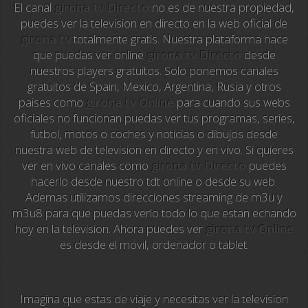
El canal
girona tv Directo
no es de nuestra propiedad,
La Otra
puedes ver la television en directo en la web oficial de
girona tv
totalmente gratis. Nuestra plataforma hace
TeleMadrid
que puedas ver online
girona tv Directo
desde
nuestros players gratuitos. Solo ponemos canales
Anime TV
gratuitos de Spain, Mexico, Argentina, Rusia y otros
paises como
girona tv Online
para cuando sus webs
Pakapaka
oficiales no funcionan puedas ver tus programas, series,
futbol, motos o coches y noticias o dibujos desde
Azteca Trece
nuestra web de television en directo y en vivo. Si quieres
ver en vivo canales como
girona tv Directo
puedes
Azteca Cinema
hacerlo desde nuestro tdt online o desde su web.
Ademas utilizamos direcciones streaming de m3u y
Abu Dhabi TV
m3u8 para que puedas verlo todo lo que estan echando
hoy en la television. Ahora puedes ver
girona tv Online
National Geographic
es desde el movil, ordenador o tablet.
Animal Planet
Imagina que estas de viaje y necesitas ver la television
NFL Flow