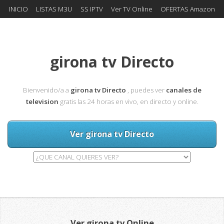
INICIO
LISTAS M3U
SS IPTV
Ver TV Online
OFERTAS Amazon
girona tv Directo
Bienvenido/a a
girona tv Directo
, puedes ver
canales de
television
gratis las 24 horas en vivo, en directo y online.
Ver girona tv Directo
Ver girona tv Online