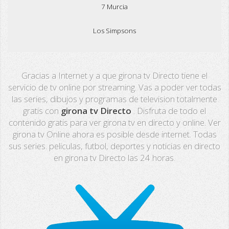
7 Murcia
Los Simpsons
Real Madrid TV
Gracias a Internet y a que girona tv Directo tiene el
PX Sports
servicio de tv online por streaming. Vas a poder ver todas
las series, dibujos y programas de television totalmente
Mega
gratis con
girona tv Directo
. Disfruta de todo el
contenido gratis para ver girona tv en directo y online. Ver
Neox
girona tv Online ahora es posible desde internet. Todas
sus series. peliculas, futbol, deportes y noticias en directo
Nova
en girona tv Directo las 24 horas.
Fashion TV
Miami TV
Extremadura